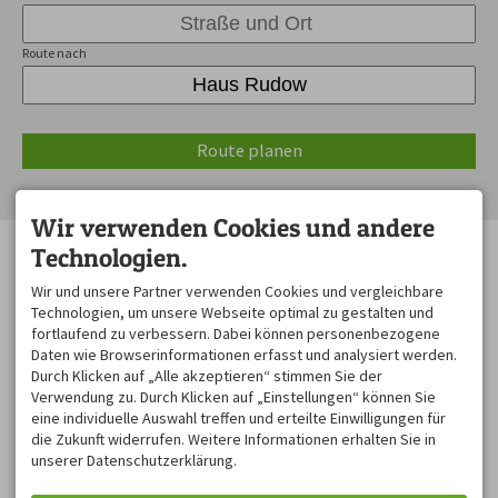
Route nach
Route planen
Wir verwenden Cookies und andere
KONTAKT
HAUS RUDOW
Technologien.
Haus Rudow
Sonnenverwöhnte Balkone
Wir und unsere Partner verwenden Cookies und vergleichbare
Gerberstraße 8 b
sorgen für Erholung und
Technologien, um unsere Webseite optimal zu gestalten und
87561 Oberstdorf
Entspannung nach den
DEUTSCHLAND
vielfältig vorhandenen
fortlaufend zu verbessern. Dabei können personenbezogene
Tel.
+49 8322 8172
Möglichkeiten für
Daten wie Browserinformationen erfasst und analysiert werden.
Fax +49 8322 806 94
Aktivitäten bei uns in
Durch Klicken auf „Alle akzeptieren“ stimmen Sie der
Mobil
+49 151 585 029 33
Oberstdorf und Umgebung.
Verwendung zu. Durch Klicken auf „Einstellungen“ können Sie
fewo-rudow@gmx.de
eine individuelle Auswahl treffen und erteilte Einwilligungen für
LAGE
die Zukunft widerrufen. Weitere Informationen erhalten Sie in
unserer Datenschutzerklärung.
Unser Haus mit vier
gemütlichen