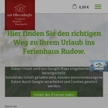
0,00 €
×
20. bis 27. August
Warenkorb ist leer
2 Erwachsene
Hier finden Sie den richtigen
Weg zu Ihrem Urlaub ins
Willkommen
Ferienhaus Rudow.
Unser Haus
Unsere Ferienwohnungen
Aktiv im Urlaub
Dieser Inhalt wird von Google Maps eingebettet und
Anfrage
bereitgestellt.
Anfahrt
Sobald der Inhalt geladen wird, können personenbezogene
Daten durch Google verarbeitet und Cookies gesetzt
werden.
Tel.
08322 8172
Inhalt des iFrames laden
Route von